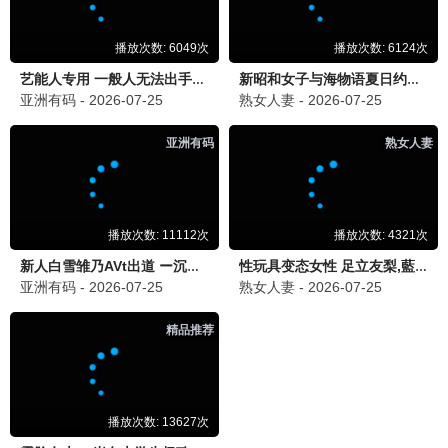
2. 进入影院
自动识别铁通宽带，无需登录