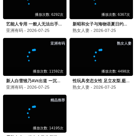
2. 进入影院
自动识别铁通宽带，无需登录