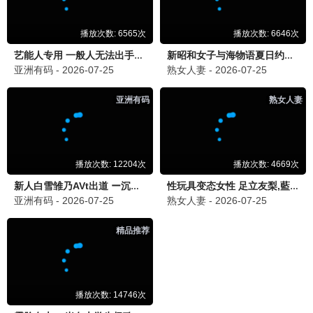
2. 进入影院
自动识别铁通宽带，无需登录